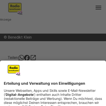
menu
Anzeige
©
Benedikt Klein
open_in_new
Teilen:
Opladener Fußgängerzone soll
hübscher werden
Blumendeko, mehr Mülleimer und neue Spielgeräte
für Kinder – damit soll die Fußgängerzone in
Opladen künftig aufgewertet werden. Das
wünschen sich SPD und Opladen Plus. Die beiden
Fraktionen haben entsprechende Anträge gestellt