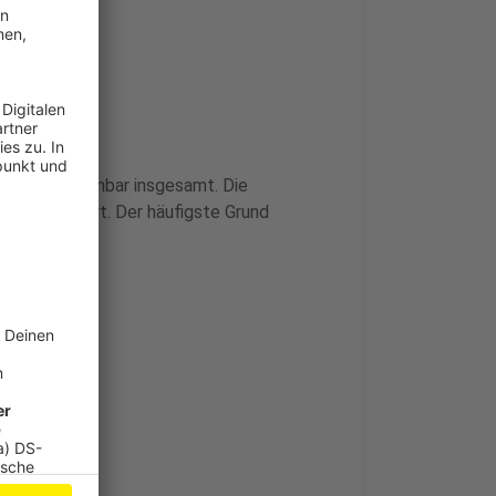
es
wächst offenbar insgesamt. Die
l kontaktiert. Der häufigste Grund