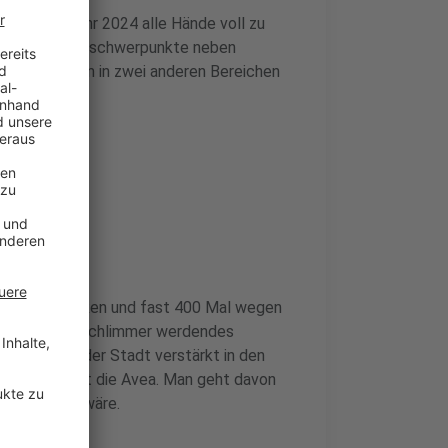
atte im Jahr 2024 alle Hände voll zu
ass die Einsatzschwerpunkte neben
een vor allem in zwei anderen Bereichen
ngen ausrücken und fast 400 Mal wegen
n seit Jahren schlimmer werdendes
tspots in der Stadt verstärkt in den
zeigt, sagt die Avea. Man geht davon
lich größer wäre.