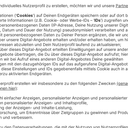
Der Kommunale Ordnungsdienst (KOD) in Leverkusen h
tun. Die Stadt hat auf Anfrage von RL mitgeteilt, d
Präsenzstreifen in den Fußgängerzonen und an den S
lagen.
Anzeige
Schwerpunkte: Lärmbelästigung und Müll
Anzeige
Fast 690 Mal musste der KOD wegen Lärmbelästigu
wilder Müllablagerungen. Letzteres ist laut Avea ei
Problem. Der KOD hat deswegen im Jahr 2024 Müll-Ho
Fokus genommen. Diese Maßnahmen haben Wirkung ge
aus, dass das Problem ohne diesen Einsatz noch deut
Anzeige