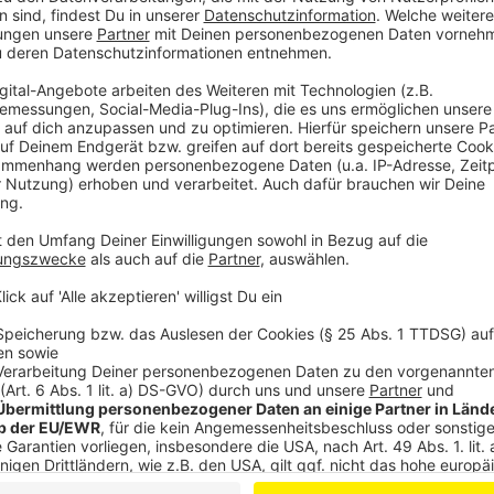
Wachsende Bedeutung des Ordnungsdienst
Anzeige
Die Bedeutung des Ordnungsdienstes in Leverkusen 
Leitstelle des KOD wurde im Jahr 2024 über 2.600 Ma
hierfür: Falschparker, so die Stadt.
Anzeige
Mehr News aus Leverkusen
Anzeige
Weißer Ring braucht Unterstützung in Leverkusen