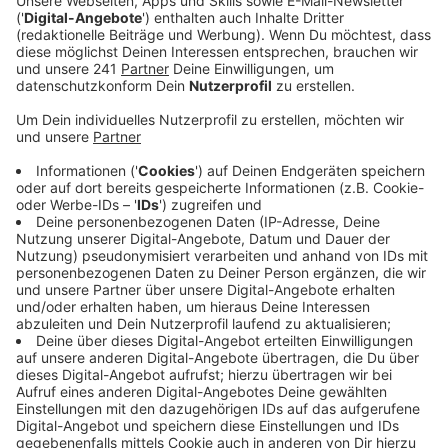
Veröffentlicht:
Dienstag, 25.06.2024 11:25
Anzeige
Rund 90 Verstöße hat der KOD insgesamt
festgestellt – und kommentiert, das sei mehr als
erwartet. Zigarettenkippen, die einfach auf den Boden
geworfen werden, Verpackungs- und Essensreste sind
die häufigsten Delikte, sonst gab es vereinzelt
Probleme mit Wildpinklern. Der KOD will in Zukunft,
wenn die Personallage das hergibt, häufiger auch in
Zivil unterwegs sein, um unerkannt Verstöße ahnden zu
können. Der Müll auf Leverkusens Straßen sieht nicht
nur hässlich aus – er zieht auch Ratten an, und zum
Beispiel aus Zigarettenkippen können Schadstoffe in