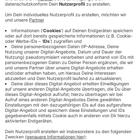
Gründen.
Veröffentlicht:
Donnerstag, 18.04.2019 12:42
Anzeige
Am Rheinufer wurde in den letzten Jahren in den
Nächten vorm Feuer immer wieder Feuerholz geklaut.
In Imbach hatten sie plötzlich zuviel auf dem Haufen.
Dort hatten häufiger Hobbygärtner die Chance
ergriffen und ihren Grünschnitt einfach unbemerkt
dazugeschüttet.
An der Schiffsbrücke Wuppermündung geht das
Programm um 15 Uhr los, das Feuer wird dann um
18.30 Uhr angezündet. Das Osterfeuer in Imbach wird
um 20 Uhr entfacht.
Anzeige