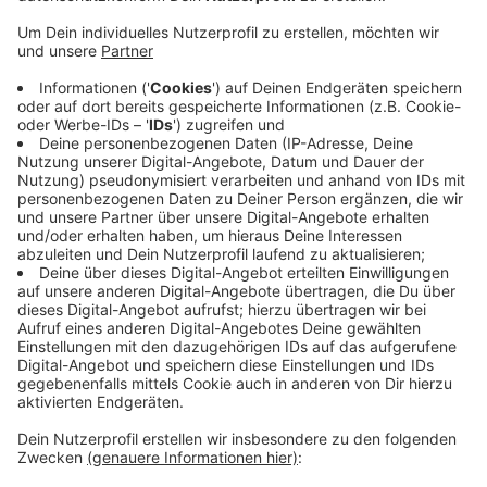
9,50 Euro bekommen und bei der
Sozialversicherung angemeldet sind.
Veröffentlicht:
Dienstag, 13.04.2021 17:46
Anzeige
Bisher wurden aber 31 Verstöße festgestellt. Bei den
meisten ging es um fehlender bzw. falsche Meldungen
zur Sozialversicherung. Zudem wurden zwei Männer
ohne gültigen Aufenthaltstitel und Arbeitserlaubnis als
Fahrer angetroffen - gegen sie und ihren Arbeitgeber
werden jetzt Verfahren eingeleitet.
Anzeige