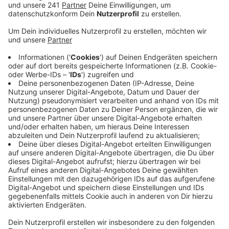
Veröffentlicht:
Mittwoch, 25.11.2020 06:10
Anzeige
Die Frauenberatungsstelle appelliert an betroffene
Frauen nicht zu zögern und sich Hilfe zu suchen.
Jede dritte Frau in Deutschland wird mindestens
einmal in ihrem Leben Opfer von physischer und/oder
sexualisierter Gewalt. Doch nicht alle holen sich Hilfe,
sagt die Frauenberatungsstelle. Bis Oktober hat sie
mit mehr als 330 Frauen Beratungsgespräche geführt,
die Opfer von Gewalt geworden sind. Das waren
deutlich mehr als noch 2019. Die Dunkelziffer liegt
laut Frauenberatungsstelle deutlich höher. In unserer
Stadt gibt es mehrere Stellen, die sich um betroffene
Frauen kümmern: Etwa die
Frauenberatungsstelle
, der
Frauennotruf
, der
Frauenring,
das
Frauenbüro
und das