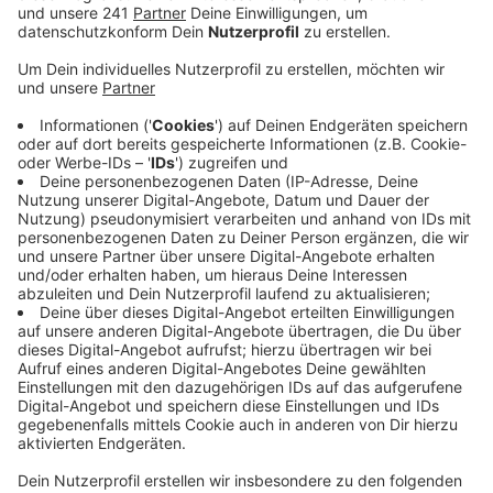
Region Rhein-Ruhr, zu der auch wir gehören, gilt
als aussichtsreichster deutscher Standort für
Olympia 2032.
Veröffentlicht:
Dienstag, 04.08.2020 06:03
Anzeige
Die Parteien stehen einer Olympia-Bewerbung kritisch
gegenüber. Sie befürchten hohe Kosten für die eh
schon knappe Stadtkasse. Außerdem bezweifeln sie,
dass der Autobahn-Ausbau rund um Leverkusen bis
2032 so weit fertig ist, dass die Straßen dem
Besucher-Verkehr standhalten können. Sollte sich eine
Mehrheit in Leverkusen FÜR eine Olympia-Bewerbung
aussprechen, wünschen sich Linke, Piraten und “Die
PARTEI” aber, nicht nur den Frauenfußball in die
BayArena zu holen. Die Ostermann-Arena sollte vorher