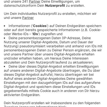
Veröffentlicht:
Mittwoch, 17.07.2019 06:42
Anzeige
Gegen den heftigen Juckreiz, die Entzündung und die
Quaddeln auf der Haut bekommen die Patienten dann
Kortison-Infusionen.
Wer aktuell im Garten oder Unterholz arbeitet sollte –
wenn möglich – Handschuhe und lange Kleidung
anziehen, um einen Hautkontakt mit dem
Eichenprozessionspinner zu vermeiden, empfiehlt das
Klinikum.
Die Stadt hat wegen der Raupenplage inzwischen
Opladener Waldstücke im Bereich Birkenberg mit
Flatterband absperrt und warnt dort auf Schildern vor