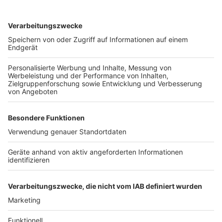
stehen die S-Bahnen sowie die Verkehrsmittel der
KVB zur Verfügung.
Auf der Strecke der
S6
wird es bis zum
14.
Dezember 2025
zwischen Düsseldorf-Unterrath
und Essen HBF nur Busse als Ersatzverkehr
geben. Auf der Strecke finden diverse Arbeiten
statt, unter anderem muss in Hösel ein Erdrutsch
bereinigt werden.
Anzeige
Zudem gibt es regelmäßig Großbaustellen die auch mit
Ausfällen und Verzögerungen verbunden sind.
Aktuelle
Infos dazu gibt es auf dieser Seite der Deutschen
Bahn
oder beim
ADAC.
Anzeige