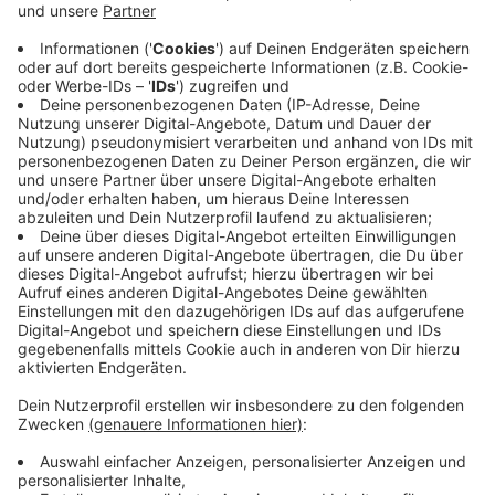
Die
A45
bei Lüdenscheid bleibt auch in diesem
Jahr weiterhin gesperrt. Dort wird eine neue
Brücke gebaut. Die Dauer der Sperrung beläuft
sich auf fünf Jahre und wird somit auch in den
nächsten Jahren bei Autofahrern noch für etliche
Probleme und Verzögerungen sorgen.
Anzeige
Aktuelle Infos gibt es beim ADAC
Anzeige
Weitere Infos rund um aktuelle Baustellen,
Verzögerungen oder Stauprognosen gibt es beim
ADAC.
Anzeige