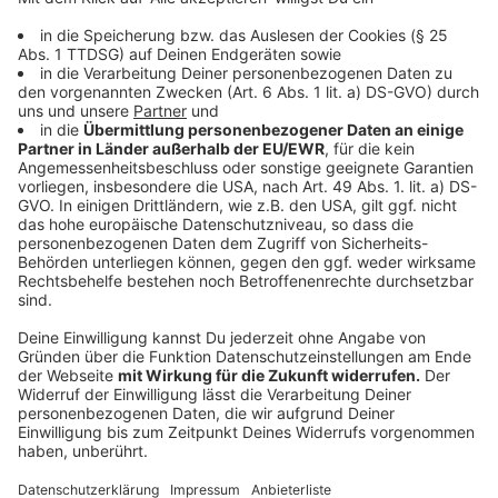
Diese Bahnstrecken werden 2025 gesperrt
(Stand November 2025)
Anzeige
©
picture alliance/dpa | Marcus Brandt
Anzeige
Vom 14. bis 24. November wird der
Kölner
Hauptbahnhof
fast vollständig gesperrt. Sowohl
für den Fern- als auch Nahverkehr. Der Grund sind
Arbeiten für das neue elektronische Stellwerk der
Deutschen Bahn. Mit Ausnahme des RE 25
werden sämtliche Regionalzüge um den
Hauptbahnhof herumgeführt. Als Alternativen