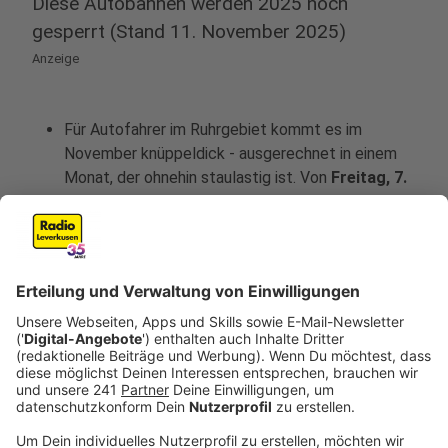
Diese Autobahnen werden 2025 noch
gesperrt (Stand 11. November 2025)
Anzeige
Für Autofahrer im Ruhrgebiet kommt es im
November knüppeldick - ausgerechnet in einem
Monat, der ohnehin staulastig ist. Von
Freitag, 7.
November, um 21 Uhr bis Montag, 17.
November, um 5 Uhr wird die A3 zwischen dem
Kreuz Oberhausen-West und dem Kreuz
Breitscheid in beiden Fahrtrichtungen
dicht
gemacht. Grund sind Arbeiten am Kreuz
Kaiserberg. Hinzu kommt eine Sperrung auf der
A40 - von
Samstag, 8. November, 9 Uhr, bis
Montag, 10. November, 5 Uhr,
in Fahrtrichtung
Essen von der Anschlussstelle Duisburg-
Rheinhausen bis zur Anschlussstelle Duisburg-
Häfen.