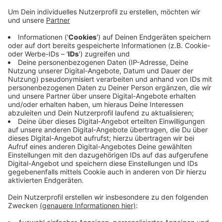
Anzeige
Das Feuer ist gegen halb acht in einer Garage eines
Wohnhauses in der Straße „Am Wasserturm“
ausgebrochen. Laut Polizei habe sich die Person in der
Garage befunden. Diese stand komplett in Flammen.
Die Einsatzkräfte konnten gerade noch verhindert,
dass die Flammen auf das anliegende Gebäude
übergreifen. Die Brandursache ist laut Polizei noch
unklar. Die Kriminalpolizei wurde bereits eingeschaltet,
heißt es. Sie wird noch heute die Ermittlungen
aufnehmen.
Anzeige