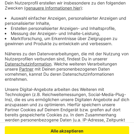
Besuchern irgendwann so voll, dass keiner mehr rein
durfte - aus Sicherheitsgründen, so die
Verantwortlichen. Wegen der Personalknappheit
mussten die Sauna-Aufgüsse entfallen – einige Gäste
hatten sich beschwert. Geld zurück gibt es in solchen
Fällen aber nicht.
Anzeige
Anzeige
Anzeige