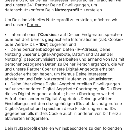
einzelnen Linien, sondern das gesamte Busnetz,
sagt die Wupsi.
Veröffentlicht:
Montag, 25.07.2022 14:24
Anzeige
Allein am Samstag musste die Wupsi nach eigenen
Angaben fast 40 Fahrten vom Plan streichen – das
waren allerdings gerade einmal rund 1,2 Prozent der
Gesamtfahrten an dem Tag. Gestern mussten acht
Verbindungen ausfallen. Genaue Prognosen, wie sich
die Lage in den nächsten Tagen entwickelt kann die
Wupsi nicht geben – das lasse sich immer nur
tagesaktuell absehen. Um die kurzfristigen
Fahrplanänderungen möglichst schnell an die Kunden
weiterzugeben, lässt die Wupsi jetzt noch einmal ihre
Systeme überprüfen. Hier hatte es zuletzt technische