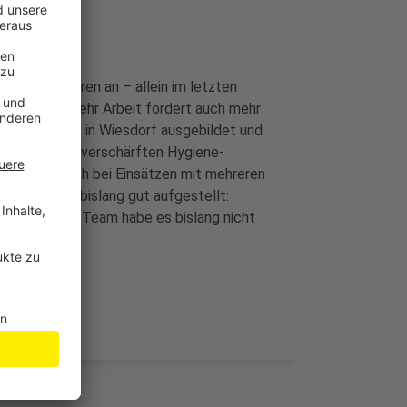
igt seit Jahren an – allein im letzten
einsätzen. Mehr Arbeit fordert auch mehr
en Feuerwache in Wiesdorf ausgebildet und
ngs nur unter verschärften Hygiene-
pflicht – auch bei Einsätzen mit mehreren
sieht sich bislang gut aufgestellt:
onsfalls im Team habe es bislang nicht