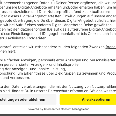
Anzeige
Die Zahl der Einsätze der Leverkusener Feuerwehr ste
Jahr waren es um die 30 Prozent mehr bei den Brand
Personal. Das kann seit Mitte Juni jetzt an der neu
geschult werden, durch die Corona-Pandemie allerdi
Regeln. In der gesamten Feuerwache gilt die Masken
Kräften auf engem Raum. Die Leverkusener Feuerwehr 
Größere Quarantäne-Anordnungen wegen eines Infekti
gegeben.
Anzeige