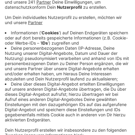
Wintern vor der Pandemie.
Veröffentlicht:
Montag, 24.01.2022 16:39
Anzeige
Alleine in Opladen und Wiesdorf fehlt derzeit fast
dreimal so viel Personal wie noch vor einer Woche.
Ausfälle gibt es auch im Klinikum Schlebusch, dennoch
sei die Situation beherrschbar, heißt es. Die Mitarbeiter
seien gut durchgeimpft und es gebe Notfallpläne. So
könnten zum Beispiel einzelne Bereiche
zusammengelegt werden um Personal einzusparen.
Auch bei den Corona-Patienten bleibt die Lage
dynamisch. 21 positive Fälle sind es heute, die
stationär behandelt werden müssen – darunter einer
auf der Intensiv. Bei einer Inzidenz von über 1000 sei
das jedoch weiterhin verhältnismäßig wenig, heißt es