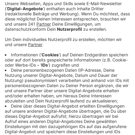
hätte das Kaufhaus schon Ende Oktober öffnen
sollen – der Geschäftsführer von Aachener wird
seit letzter Woche per Haftbefehl gesucht.
Veröffentlicht:
Dienstag, 07.11.2023 10:52
Anzeige
Das eine hat mit dem anderen gar nichts zu tun, heißt
es vom Vorsitzenden der Werbegemeinschaft. Er
steht im Austausch mit dem neuen Leverkusener
Filial-Leiter und weiß: hinter den abgehängten
Schaufenstern laufen die Vorbereitungen für die
Eröffnung auf Hochtouren. Die Schlagzeilen rund um
den per Haftbefehl gesuchten Geschäftsführer seien
ärgerlich, aber hätten keine Auswirkungen auf die
Leverkusener Eröffnung. Sobald alle Möbel aufgebaut
und die Waren auf die Regale verteilt sind, sollte es