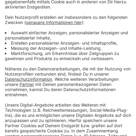
laut Werbegemeinschaft losgehen können. Der
Vorsitzende hofft dann auf eine Eröffnung zum
Weihnachtsgeschäft.
Anzeige
Weitere Meldungen aus Leverkusen
Anzeige
Leverkusener Firmen setzen auf E-Autos
Wasserrettungs-Übung in Leverkusen-Hitdorf
Erinnerungskoffer: Ehrenamtliche Werkself-Fans in
Leverkusen gesucht
Anzeige