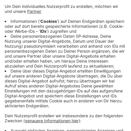
Veröffentlicht:
Mittwoch, 12.05.2021 07:33
Anzeige
Der LKW wollte verbotenerweise über die Rheinbrücke
fahren, wurde dann aber durch die Schranke abgeleitet
– offenbar hat der PKW dahinter versucht noch durch
die sich schließende Schranke zu fahren und wurde
dabei eingeklemmt. Die Unfallstelle ist noch
ungesichert, die Polizei ist unterwegs.
Anzeige