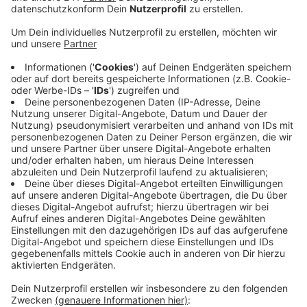
Anzeige
Busch will zum Beispiel, dass in Fußgängerzonen
und über Spielplätze Sonnensegel gespannt
werden. Der Fokus soll auf Bereiche gelegt werden,
die als Hitze-Hotspots bekannt sind. Die liegen
besonders in den stark bebauten Gebieten der Stadt,
in denen wenig Wind zirkuliert und viel Boden
zubetoniert ist. Die Stadt soll zudem die viele
ausgestellten Brunnen reaktivieren und schnell die
geplanten öffentlichen Trinkwasserstellen installieren.
Um ein detailliertes Bild der Lage zu bekommen, soll
die Verwaltung Krankenhäuser, Arztpraxen und
Seniorenheime zu dieser Hitzeperiode anschreiben und
fragen, wie stark die Probleme mit Hitze-Notfällen
waren.
Anzeige