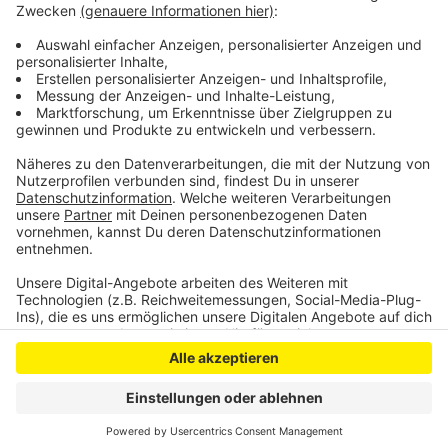
Nolden. Immerhin, am Bierbörsen-Montag soll
traditionell wieder Guildo Horn ein Konzert abliefern –
wenn auch etwas kleiner als gewohnt.
Anzeige
Anzeige
Anzeige
Anzeige