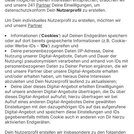
noch nicht vorbei ist, planen wir wieder mutiger,
sagt Veranstalter Werner Nolden.
Veröffentlicht:
Freitag, 22.04.2022 06:33
Anzeige
Los geht´s mit dem Schützen- und Volksfest in
Schlebusch Mitte Juni: Die Verträge mit den
Schaustellern sind geschlossen und auch das
Bühnenprogramm steht. Am Fest-Sonntag feiert
Henning Krautmacher seinen Schlebuscher Bühnen-
Abschied – er steigt zum Jahresende bei den Höhnern
aus. Mitte August verwandelt sich die Schusterinsel in
Opladen dann wieder vier Tage lang zur Bierbörsen-
Festinsel. In diesem Jahr soll sie wieder etwas größer
ausfallen. Bis wir wieder so feiern wie vor Corona - wird
es aber bestimmt noch zwei Jahre dauern, sagt