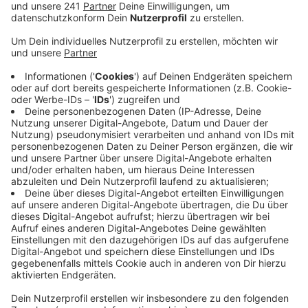
einen größeren Schaden verursacht, so die
Experten.
Veröffentlicht:
Mittwoch, 03.02.2021 10:18
Anzeige
Der wirtschaftliche Schaden der Insolvenzen lag im
vergangenen Jahr bei rund 200 Millionen Euro. 1.400
Mitarbeiter habe in Leverkusen und der Region wegen
einer Insolvenz ihren Arbeitsplatz verloren, oder
müssen den Verlust fürchten. Grundsätzlich sei die
Zahl der Insolvenzen bei uns aber sogar stärker
zurückgegangen als bundesweit. Positiv ist der Trend
bei den Neugründungen. 1.800 neue Unternehmen
mehr als noch im Vorjahr melden die Experten. Ob und
wie sich dieser Trend fortsetzt, sei noch nicht
absehbar, heißt es von Creditreform. Die Folgen der