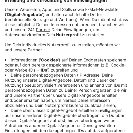
Fahrradtour durch Köln
Anzeige
P!nk ist gerade auf Welttournee. Sie spielt insgesamt
156 Konzerte in 18 Ländern und offenbar hat sie sich
vorgenommen die Länder auch kennenlernen. So
postete sie bei Instagram ihre Fahrradtour durch Köln.
Besonders gefallen hat ihr wohl der Dom, den sie mit
ihrem Sohn Jameson Moon besichtigt hat, aber auch
Kölsch scheint ihr ganz gut zu schmecken. Trotzdem
findet sie die Zeit für neue Musik. Mit "Can we
Pretend" bringt sie den nächsten Song raus. Dafür hat
sie sich nicht nur das EDM-Trio Cash Cash ins Boot
geholt sondern auch One Republic Superstar Ryan
Tedder. Also stehen eigentlich alle Zeichen auf Hit.
Anzeige