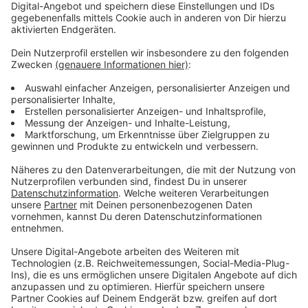
Wir benötigen Ihre
Zustimmung, um den YouTube
Video-Service zu laden!
Wir verwenden einen Service eines
Drittanbieters, um Videoinhalte
einzubetten. Dieser Service kann
Daten zu Ihren Aktivitäten
sammeln. Bitte lesen Sie die
Details durch und stimmen Sie der
Nutzung des Service zu, um dieses
Video anzusehen.
Mehr Informationen
P!nk - Can we Pretend
Akzeptieren
Anzeige