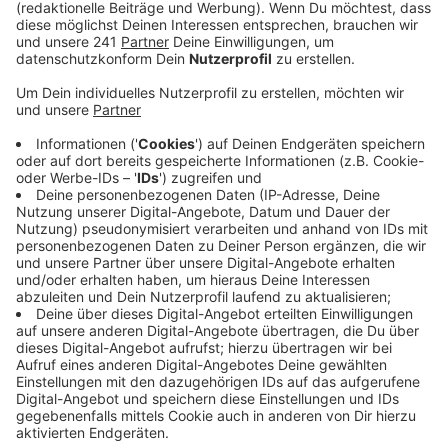
Anzeige
Bayer Leverkusen steht bei der Mission
Titelverteidigung vor einer schweren Aufgabe. Im
Achtelfinale des DFB-Pokals geht es gegen Bayern
München! Das hat die Auslosung gestern Abend
ergeben. Das Spiel findet am 3. oder 4. Dezember in
München statt, der genaue Termin steht noch nicht
fest. Heute geht es für die Leverkusener nach
England, in Liverpool geht es morgen in der Champions
League weiter!
Anzeige
Weitere Meldungen aus Leverkusen