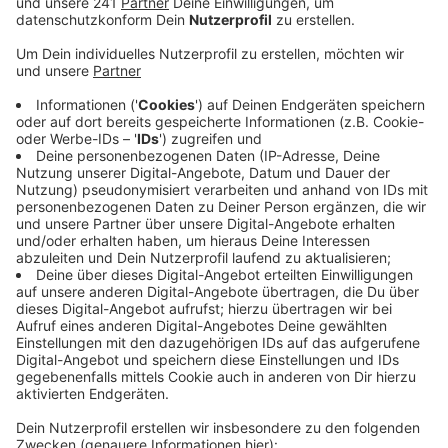
Veröffentlicht:
Mittwoch, 22.06.2022 16:42
Anzeige
In Gütersloh ist Anfang Juni ein Mann auf den Anruf
eines angeblichen Bankmitarbeiters reingefallen. Der
hat sich damit Zugriff auf das Online-Banking-Portal
des Mannes verschafft. Die anschließenden Einkäufe
in verschiedenen Geschäften hatten eine Gesamthöhe
im mittleren fünfstelligen Bereich. Auch in Köln,
Düsseldorf, Siegburg und anderen Städten waren die
Täter mit dem Geld des Geschädigten unterwegs –
die Polizei geht von Bandenbetrug aus. Unter anderem
an einer Tankstelle in Leverkusen wurden die Täter mit
einer Überwachungskamera aufgenommen. Die Bilder
und weitere Infos
findet ihr hier
– die Polizei freut sich
über Hinweise.