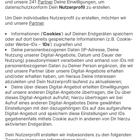
einen sicheren Heimweg.
Veröffentlicht:
Freitag, 25.02.2022 13:42
Anzeige
Wer jetzt an Karneval oder auch sonst mit Freunden im
Nachtleben unterwegs ist, sollte schon im Vorfeld
konkrete Pläne für den Heimweg machen. Das Beste
sei, man tritt den Heimweg zusammen an. Ist man aber
allein unterwegs und das auch noch im Dunkeln – dann
sollte man einsame Gassen meiden, sagt die Polizei.
Der sicherste Heimweg sei der mit dem Taxi. Unter
dem Titel „Zappenduster und doch sicher unterwegs“
hat unsere Polizei jetzt auch einen eigenen Podcast
zum Thema aufgenommen. Den Link zur ganzen Folge