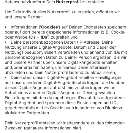
Veröffentlicht:
Mittwoch, 03.02.2021 10:17
Anzeige
Nach ersten Ermittlungen müssen die Einbrecher
gestern in ein Mehrfamilienhaus auf der Straße „An der
Luisenburg“ eingedrungen und die Kellerräume
aufgebrochen haben. Tatzeitpunkt: Zwischen 9 Uhr
morgens und 22 Uhr abends. Geklaut wurde offenbar
nichts. Wer gestern etwas Verdächtiges in der Gegend
beobachtet hat wird gebeten sich bei der Polizei zu
melden.
Hinweise an: 0221 229-0 oder per E-Mail unter
poststelle.koeln@polizei.nrw.de
Anzeige