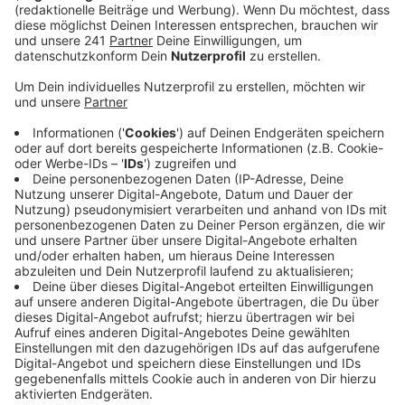
Anzeige
Wie die Polizei mitteilte, hatte ein Suchtrupp des
Deutschen Roten Kreuzes die Leiche der
Demenzkranken am späten Freitagnachmittag im
Bürgerbusch gefunden. Die genaueren
Todesumstände sind noch unklar.
Nach der Vermisstenmeldung am Mittwochabend
hatte die Polizei mit Hubschrauber und Hunden nach
der Frau gesucht. Sie war von ihrem Spaziergang nicht
nach Hause zurückgekehrt.
Anzeige
Mehr Meldungen von hier: