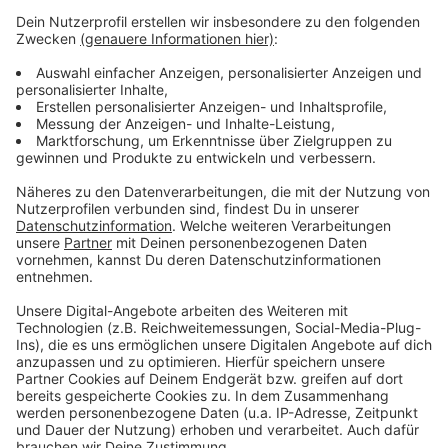
Anzeige
Viele Single-Haushalte in Leverkusen-Opladen
NRW-Studie: Große Schulklassen auch in Leverkusen
Klimaneutralität: Leverkusener Chempark setzt auf
Wasserstoff
Anzeige
Anzeige