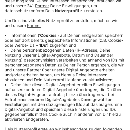
Anzeige
Hintergrund sind brisante Vorgänge bei einem Einsatz
im April gewesen und private Chat-Nachrichten auf
den Handys der Beamten. Diese b
risanten
Chatnachrichten haben jetzt einen weiteren Kölner
Polizisten in das Visier der Ermittler gebracht. Wie
Innenminister Reuel am Donnerstagvormittag im
Innenausschuss des Landtags bekannt gegeben hat,
deuteten die gefundenen Text-Nachrichten auf eine
„Affinität zur Gewalt“ hin. Gegen den Mann laufen jetzt
disziplinarrechtliche Ermittlungen.
In den Chat-Nachrichten sollen sich die Polizisten über
mutmaßliche Gewalttaten ausgetauscht haben. Der
Tod eines Mannes im Sommer hatte die Ermittlungen