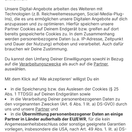
und statt klarem, blauem Wasser erwartet einen ein
grüner Algenteppich. Mindestens einmal in der Woche
sollte der pH-Wert geprüft. Außerdem sollte man
auch mit Pflegemitteln wir Chlor oder Sauerstoff
arbeiten. Zusätzlich sollten Pflanzenreste, etwa mit
einem Kescher entfernt werden.
Anzeige
Das Wasser ist trüb – Und jetzt?
Anzeige
Das Wasser sollte man nur ablassen, wenn gar nichts
anderes mehr geht. Eine milchige Trübung bekommt
man ganz gut weg, indem man viel filtert, den Filter
regelmäßig reinigt und ein Flockungsmittel dazu gibt.
Dann werden aus den kleinen Dreck-Partikeln große