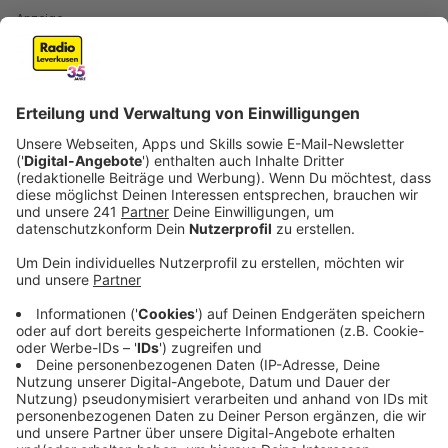
Anzeige
Den Pool nicht unter einen Baum stellen
Anzeige
Wenn möglich sollte man seinen neu erworbenen
Aufstell-Pool nicht unter einen Baum stellen. Klar, der
gibt zwar Schatten, aber genau hier liegt dann auch ein
großes Problem. Durch die fehlende Sonne, wird das
Wasser auch nicht richtig warm. Zweites Problem:
Auch im Sommer fallen schon mal Blätter runter, die
den Pool verunreinigen.
Anzeige