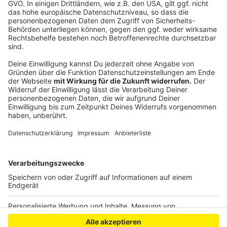
und die bleiben dann in der Filteranlage hängen. Hilft
das auch nicht, dann könnte eine Stoßchlorung die
Rettung sein: Einmal viel mehr Chlor ins Wasser geben
als sonst, und so werden dann auch die Mikro-
Organismen im Wasser erledigt. gegen Algen gibt es
auch spezielle Pflegemittel.
Anzeige
Anzeige
Anzeige