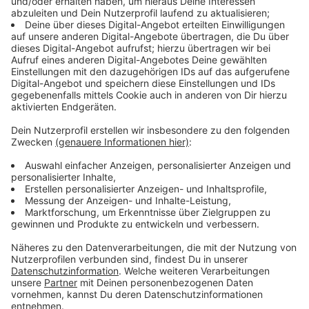
Pumpe im Set meistens zu schwach
Anzeige
Eigentlich ist das ja ein gutes Angebot: Das Komplett-
Set. Zum Pool gibt es dann noch eine Leiter und oft
noch ein kleiner Kartuschenfilter dabei. Das Problem:
Die Pumpen sind grade bei großen Pools oft etwas
unterpowert. Hier lohnt es sich oft nochmal in eine
leistungsstärkere Sandfilteranlage zu investieren.
Anzeige
Wasserqualität im Blick behalten
Anzeige
Nichts ist schlimmer, wenn man in den Pool hüpfen will