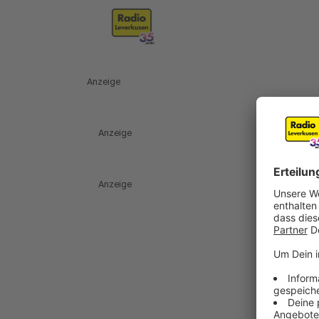
Anzeige
Anzeige
Anzeige