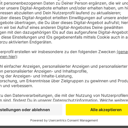
Dazu baut eine europaweit bekannte Agentur für ver
dem Wasser auf und ein DJ legt auf. An Land gibt e
Die Poolparty startet um 13 Uhr und läuft bis 18 Uhr
online ein
Ticket fürs Freibad Wiembachtal
kaufen. Ki
Erwachsene 5 Euro.
Anzeige