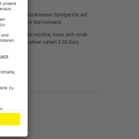
schiedene Altersklassen Spielgeräte auf
s außerdem eine Kletterwand.
. Wer dabei sein möchte, muss sich vorab
nder ab vier Jahren zahlen 3,50 Euro,