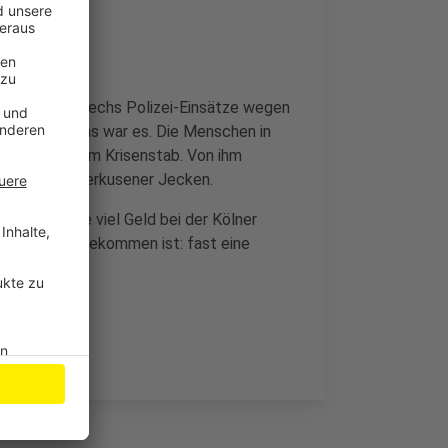
 der Stadt, sechs Polizei-Einsätze wegen
rteilt und das war es. Die Menschen in
n, heißt es vom Krisenstab. Von ihm
 an alle Leverkusener Jecken.
 daran, wie viel Geld bei der Kölner
nde zusammengekommen ist: fast eine