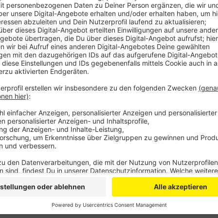
Anzeige
Drei Fehlalarme für den Kommunalen Ordnungsdienst
Ruhestörung über die ganze Stadt und sechs Tage ve
Leverkusen haben sich sehr sehr vernünftig verhalte
kommt ein großes Lob und ein herzliches Dankeschön
Dass Karneval trotzdem zusammenschweißt, sieht man
Aktion „Mer losse üch nit allein“ für Kulturschaffe
Million Euro.
Anzeige