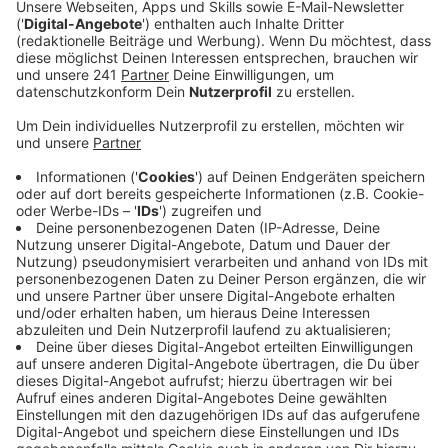
Veröffentlicht:
Montag, 02.10.2023 06:48
Anzeige
Denn mit dem erfolgreichen Auftakt will der
Veranstalter das Weinfest auch für das nächste Jahr
wieder planen – dann sogar noch etwas größer, mit
mehr Sitzmöglichkeiten und zusätzlichen Wein- und
Imbissständen. Insgesamt waren am Wochenende
mehr als 10.000 Besucher zum Weinfest in den
Neulandpark in Wiesdorf gekommen. Bereits nach dem
Auftakt am Freitag war laut den Verantwortlichen der
erste Weinhändler fast ausverkauft. Er habe nachts
noch Nachschub aus der Heimat besorgen müssen.
Essenstechnisch hatte es bis gestern Abend gereicht
– ab 19:30 Uhr waren aber auch hier die meisten
Imbissstände ausverkauft, heißt es. Die Veranstalter