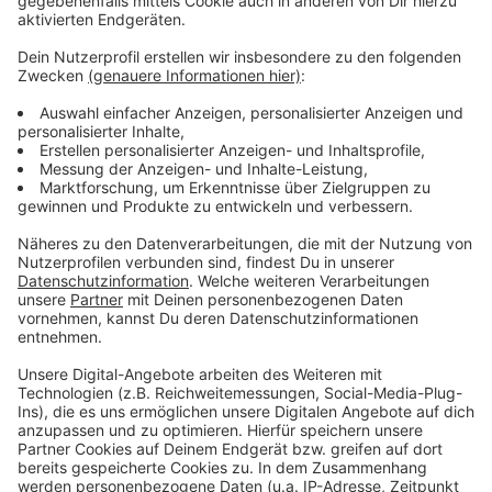
freuen sich über ein friedliches Fest mit positiver
Resonanz.
Anzeige
Mehr Meldungen aus Leverkusen
Anzeige
Hausärztestreik: Geschlossene Praxen auch in
Leverkusen?
Bayer 04 Leverkusen an Tabellenspitze
Leverkusen: Unfall auf Willy-Brandt-Ring
Anzeige