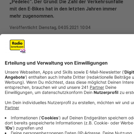
„Pedelec“. Der Grund: Die Zahl der Verkehrsunfälle
mit den E-Bikes hat in den letzten Jahren immer
mehr zugenommen.
Veröffentlicht:
Dienstag, 04.05.2021 10:04
Anzeige
Allein im letzten Jahr hat die Polizei ein Plus von 30
Prozent gegenüber dem Vorjahr verzeichnet. Mehr als
20 Prozent der Verunglückten Radfahrer war älter als
65 Jahre. Genau an diese Gruppe richtet sich auch das
Informationsangebot der Polizei am Mittwoch. Auf
ihren Social-Media-Kanälen und telefonisch
beantwortet sie Interessierten Fragen rund um das
Thema Pedelec und die besonderen Anforderungen im
Straßenverkehr.