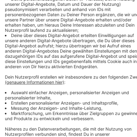
Social Media-Sprechstunden auf Facebook und
Twitter: Wann: 5. Mai 2021, 10 Uhr bis 11 Uhr und 15
Uhr bis 16 Uhr // Wo: Facebook
(
https://www.facebook.com/
polizei
.NRW.K
) und
Twitter (
https://twitter.com/
polizei
_nrw_k
)
Telefonhotline: Wann: 5. Mai 2021, 9 Uhr bis 17 Uhr //
Wo: 0221 229-6717
Durchgehend ist unter dieser Nummer auch ein
Anrufbeantworter geschaltet (siehe
auch:
https://www.presseportal.de/blaulicht/pm/12415/4
Vorab können bereits jetzt Fragen an die E-Mail-
Adresse
Sicher-Radfahren.Koeln@
polizei
.nrw.de gesendet
werden. Diese werden rund um den