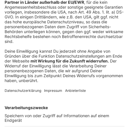
Zwei Vergleichsmaschinen laufen lassen
Anzeige
Georg Tryba hofft, dass immer weniger „von den
Rabattangaben blenden lassen“. Deshalb hat die
Zentrale für Verbraucherschutz noch einen weiteren
Tipp parat, der bei einem echten Schnäppchen helfen
soll.
Zum einen wird dazu geraten, mindestens zwei
Preisvergleichsmaschinen bei Angeboten zu starten.
„Nicht immer hat das eine Vergleichsportal die besten
Übersichten für alle Produkte. Es ist ratsam, ein
Zweites zu starten.“
Anzeige