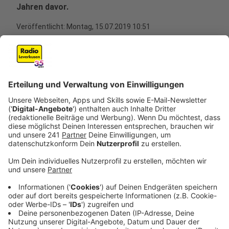
Jahren davor.
Veröffentlicht:
Montag, 15.07.2019 10:51
Anzeige
Der größte Online-Versandhändler in der Welt zieht
mal wieder die Aufmerksamkeit auf sich. Am 15. und
16. Juli ruft Amazon zum Prime Day auf. Ein
Schnäppchen soll dem Nächsten jagen.
Egal ob Unterhaltungselektronik, Haushaltsgeräte
oder sonstige Posten: der Verbraucher wird mit bis zu
60 oder 70 Prozent Rabatten gelockt.
Anzeige