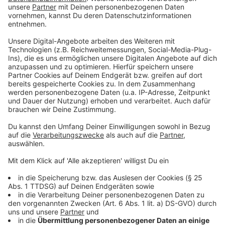
Ablaufende Uhren oder Bestandsbalken
Anzeige
Amazon nutzt beispielsweise an seinen Prime-Day-
Tagen für manche Produkte eine herablaufende Uhr,
die symbolisieren soll, dass die Angebote nur noch für
wenige Stunden so verfügbar seien. Allerdings würden
sie laut Tryba dann doch Tage später erneut so
auftauchen.
Auch sogenannte Bestandsbalken könnten viele
Schnäppchenjäger dazu verleiten, schnell und
unüberlegt bei dem ein oder anderen Produkt
zuzuschlagen, das beispielsweise nur noch wenige
Male bei Amazon auf Lager sei.
Anzeige