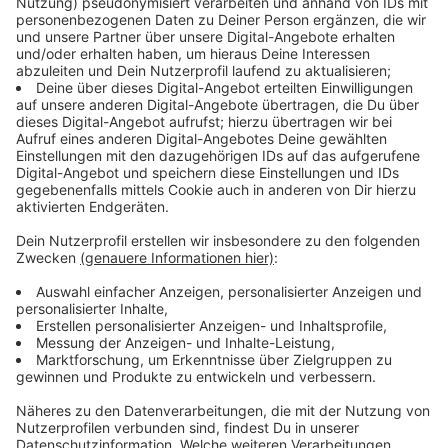
„Nicht in Schnäppchenrausch verfallen“
Anzeige
Der Digitalexperte der Verbraucherzentrale in
Nordrhein-Westfalen, Georg Tryba, warnt seit Jahren
eindringlich davor, „in einen Schnäppchenrausch zu
verfallen.“ Oftmals seien die Angebote seitens
Amazon, oder auch anderen Händlern gar nicht so
besonders, wie sie den Anschein machen.
Die Verbraucherschützer hätten über Jahre in Tests
festgestellt, dass „viele Angebote eher nur 20
Prozent statt 50 Prozent heruntergesetzt waren“, wie
Tryba verrät. Mit solchen Methoden würde der ein
oder andere auf „verkaufspsychologische
Folterinstrumente“ reinfallen.
Anzeige