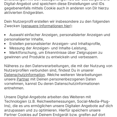
Dies betrifft die Bereiche:
- Meldewesen (Telefon 406 3323)
- Standesamt (Telefon 406 3376)
- Ausländerbehörde (Telefon 406 3344)
Für die Bereiche:
- Kfz.-Zulassungsstelle (Telefon 406 3697)
- Führerscheinstelle (Telefon 406 3694)
können die Termine weiterhin online unter
www.leverkusen.de
bzw. im Ausnahmefall auch
telefonisch vereinbart werden, weil hier noch