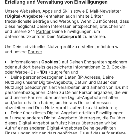
Veröffentlicht:
Dienstag, 17.03.2020 15:50
Anzeige
Zurzeit sollen deshalb über die Terminvergabe in
diesen Bereichen priorisiert Anliegen erledigt werden
können, die keinen Aufschub dulden, weil den
Bürgerinnen und Bürgern andernfalls Nachteile
entstehen würden. Um in dieser Hinsicht eine bessere
Beurteilung vornehmen zu können, werden derzeit
Termine für diese Bereiche nur noch telefonisch
vergeben, da im Gespräch besser abgeklärt werden
kann, wie dringend das Anliegen ist. Bürgerinnen und
Bürger, die bereits einen Termin gemacht haben,
werden derzeit angerufen, um die Dringlichkeit zu
besprechen und ggfs. mit ihnen - je nach Anliegen -
einen neuen, späteren Termin zu vereinbaren.