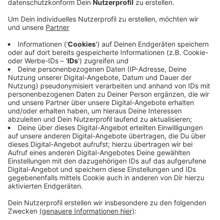
Anzeige
Eine Videoüberwachung fällt weg, da dies nur unter
sehr strengen Voraussetzungen möglich sei, so die
Stadt. Und auch einen Umzug des Containers an einen
anderen Ort hält man für wenig sinnvoll: In der Regel
mache eine solche Maßnahme das Ganze nur
schlimmer. Die Müllsituation am Friesenweg ist kein
neues Problem. Bereits 2016 hatte die Stadt einen
Lösungsversuch unternommen und den
Grünschnittcontainer an drei Tagen die Woche anstatt
nur einem aufgestellt. Zu weniger illegalem Müll hatte
das aber nicht geführt.
Anzeige