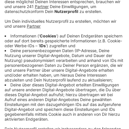
haben wird.
Veröffentlicht:
Dienstag, 16.07.2019 09:17
Anzeige
Nach Düsseldorf, Köln, Bonn und Münster ist
Leverkusen damit eine der Wachstumsstädte in NRW.
In unserer Stadt werden auch künftig deutlich mehr
Menschen sterben als geboren werden. Der Zuwachs
hat damit einen klaren Grund: Immer mehr Menschen
ziehen von außerhalb nach Leverkusen. Außerdem
haben die Landesstatistiker errechnet, dass sich die
Alterszusammensetzung der Bevölkerung ändern wird.
Ganz kleine Kinder wird es demnach immer weniger in
unserer Stadt geben. Den größten Zuwachs wird die
Gruppe der 65- bis 80-jährigen bekommen – deren Zahl