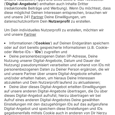
Anzeige
Los ging es gegen Mittag mit einer
Auftaktkundgebung an der Marienburgerstraße in
Küppersteg. Von dort fuhr der Korso zur Deutzer
Werft in Köln. Anlass war ein hoher russischer Feiertag
am Montag. Die Teilnehmer hatten von der Polizei
strikte Auflagen bekommen: Die staatliche Integrität
der Ukraine durfte nicht in Frage gestellt werden,
außerdem durften keine „Z“- und „V“-Symbole gezeigt
werden. Hierbei handelt es sich um Militär- und
Propagandazeichen. Wie die Polizei jetzt berichtet, sei
alles den Auflagen entsprechend abgelaufen. Auch mit
angemeldeten Gegenveranstaltungen in Köln habe es
keine Auseinandersetzungen gegeben.