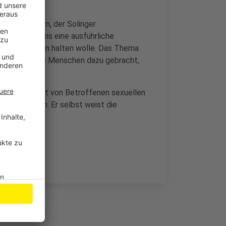
tschen Bistum, der Solinger
des Erzbistums eine ausführliche
offenbar klein halten wolle. Das Thema
das habe viele Menschen dazu gebracht,
n, den Beirat von Betroffenen sexuellen
iert zu haben. Er selbst weist die