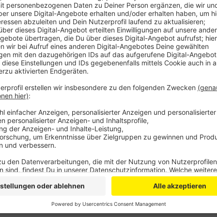
Der Vorsitzende der Laienvertretung im größten deu
Oberbürgermeister Kurzbach sagte, dass die Spitze 
Diskussion über die jüngsten Vorwürfe gegen Woelki 
stehe schlichtweg nicht auf der Tagesordnung und 
dass sie nicht hingehen.
Woelki war zuletzt unter anderem vorgeworfen worde
Missbrauchs mithilfe einer PR-Agentur instrumentalis
Vorwürfe zurück.
Anzeige