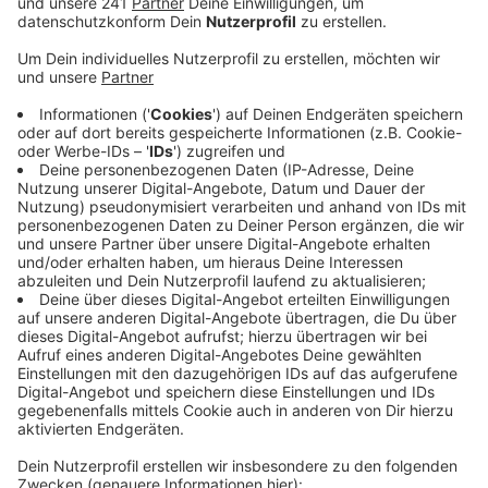
Stadtrat Stimmung gegen die Pläne.
Veröffentlicht:
Montag, 03.05.2021 12:33
Anzeige
Mehr Verkehr für Hitdorf, mehr Lärm und mehr Abgase
– u.a. aus diesen Gründen wollen die Grünen das
Gewerbegebiet verhindern. Außerdem könnten
dadurch Flächen für den Artenschutz und
Erholungsraum wegfallen, heißt es von der Partei.
Ähnlich wie die CDU fordern die Grünen konkrete
Gegenmaßnahmen: Die Stadt Leverkusen solle sich in
dem laufenden Planungsverfahren offiziell gegen das
Gewerbegebiet stellen und schon mal vorsorglich
rechtliche Schritte androhen. In dieser Sache müsse
jetzt eine Dringlichkeitsentscheidung der
Leverkusener Politik her, so die Grünen.