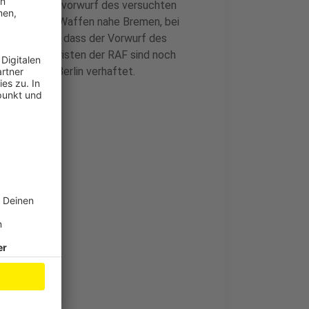
 auch der Tatvorwurf des versuchten
it schweren Waffen nahe Bremen, bei
n sein soll, dass der Vorwurf des
nnten Terroristen der RAF sind noch
rz 2024 in Berlin verhaftet.
kusen