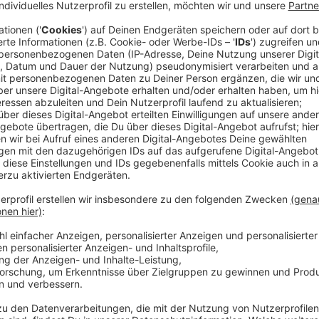
Der Fall Leverkusen: Ein Raub im großen St
Anzeige
Heute startet der Gerichtsprozess gegen Daniela Kle
Komplizen einen Großmarkt in Leverkusen gewaltsam
erbeutet haben soll. Die Tat diente der Finanzierung 
Leverkusener Fall ist nur einer von vielen, die jetzt
werden.
Anzeige
Schwere Vorwürfe und ein langer Prozess
Anzeige