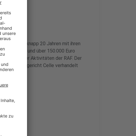
il
tte, die vor knapp 20 Jahren mit ihren
 ausgeraubt und über 150.000 Euro
terroristischer Aktivitäten der RAF. Der
 am Oberlandesgericht Celle verhandelt