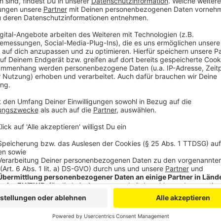
In den über 50 angesetzten Verhandlungstagen wird
Mordes besprochen. Dabei geht es um einen Raub m
dem der Umgang mit den Waffen so fahrlässig gewese
versuchten Mordes erhoben wurde. Die anderen beka
immer untergetaucht. Daniela Klette wurde am 24. Mä
Anzeige
Mehr Nachrichten aus Leverkusen
Anzeige
Probebohrungen unter der Stelze beginnen in Lever
Wie die Stadt Leverkusen mit Schlaglöchern umgeht
Bayer 04 sucht neuen Ersatztorwart