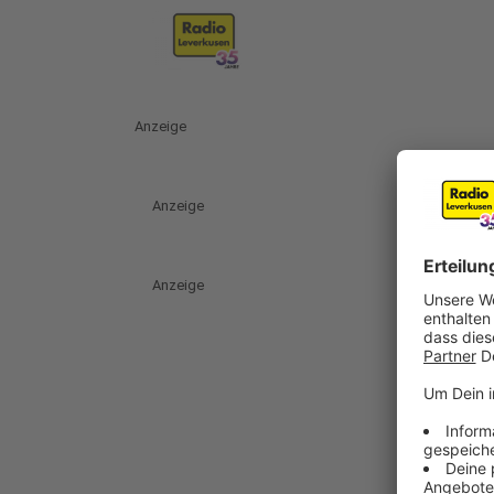
Anzeige
Anzeige
Anzeige