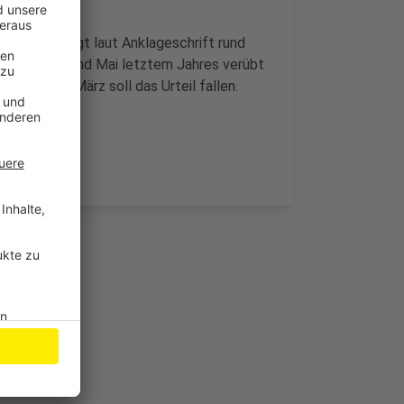
chaden beträgt laut Anklageschrift rund
ember 2017 und Mai letztem Jahres verübt
zt. Mitte März soll das Urteil fallen.