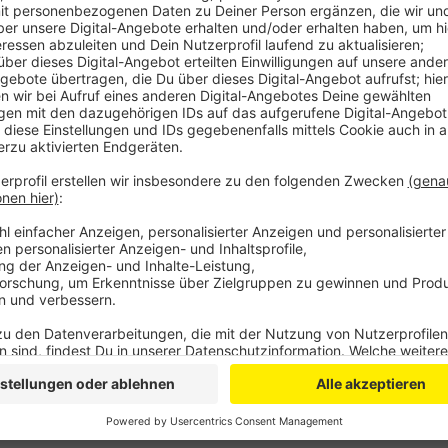
Später dann noch ein Geschäft in Leichlingen. Der S
30.000 Euro. Die Taten soll der Mann zwischen Dez
haben. Insgesamt sechs Verhandlunstage sind angeset
Anzeige