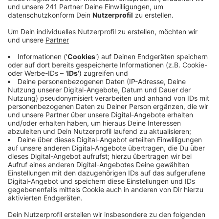
Veröffentlicht:
Mittwoch, 23.09.2020 08:11
Anzeige
Die Staatsanwaltschaft wirft ihm eine lange Liste an
Straftaten im Netz vor. Durch Ausnutzen der
Rücksetzfunktion von Online-Profilen und den Ankauf
von gestohlenen Daten soll sich der damalige Schüler
private Daten wie Kreditkartennummern, Adressen und
Korrespondenzen beschafft haben. Diese
veröffentlichte er schrittweise über den
Kurznachrichtendienst Twitter.
Für Lauterbach war der Datenklau nach eigenen
Angaben ein Schock, auch wenn er im Vergleich zu den
anderen Betroffenen eher glimpflich davongekommen
ist. Dennoch habe er seine eigene
Sicherheitsarchitektur im Netz deutlich