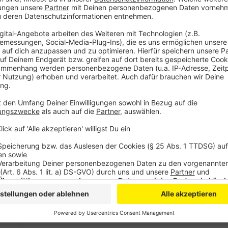
Der tragische Fall hat in Leverkusen für große Best
Stadt haben Anteil genommen und die Familie unter
über 17.000 Euro für die hinterbliebenen Kinder zus
Verhandlungstage angesetzt, das Urteil wird Ende Apr
Anzeige
Mehr Nachrichten aus Leverkusen
Anzeige
Krötenwanderung in Leverkusen
Kriminalstatistik der Polizei für Leverkusen
Leverkusen: Neue Sporthallen an der Möwenschule f