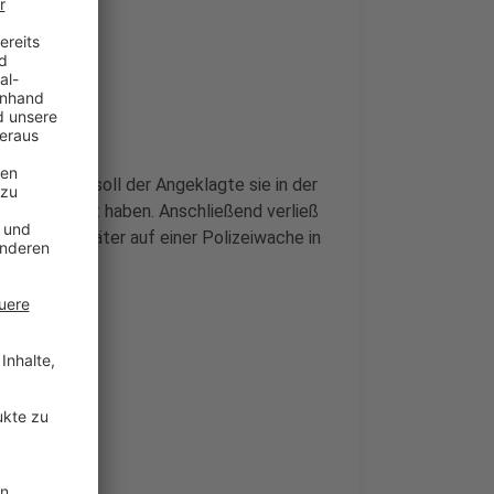
einem Streit soll der Angeklagte sie in der
lt gewürgt haben. Anschließend verließ
lte sich später auf einer Polizeiwache in
Leverkusen