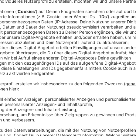
Hintergründe
Anzeige
Die Frau führte einen Friseursalon in Wiesdorf. Nach 
gemeinsamen Wohnung in Monheim mit extremer Gewa
er mit den gemeinsamen Kindern die Wohnung und stel
Leverkusen.
Anzeige
Große Anteilnahme und Unterstützung in 
Anzeige