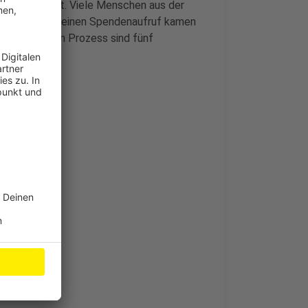
ürzung gesorgt. Viele Menschen aus der
stützt. Durch einen Spendenaufruf kamen
ammen. Für den Prozess sind fünf
il erwartet.
ertig