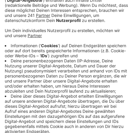
Veröffentlicht:
Freitag, 20.12.2024 06:12
Anzeige
Der Tatvorwurf lautet gefährliche Körperverletzung.
Der Angeklagte soll vor der Schule mit einem Messer
auf den anderen Mann zugekommen sein, dieser
wehrte sich mit Pfefferspray. Mitte Juni gab es einen
zweiten Vorfall nahe eines Leverkusener Friseursalons,
bei dem der Angeklagte versuchte, seinem Opfer ein
Messer in Brust- und Bauchbereich zu rammen – der
Mann kam mit Stichverletzungen am Oberarm und am
Bein davon. Angesetzt sind sieben Verhandlungstage,
das Urteil fällt voraussichtlich Anfang Februar.
Anzeige