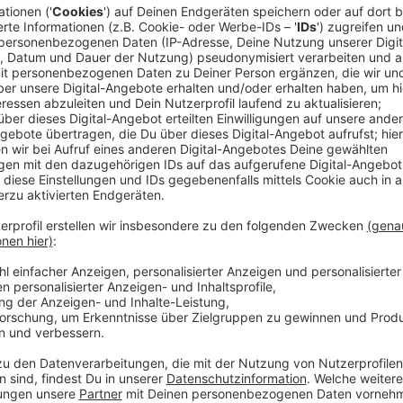
Heute (24.06.) beginnt in Köln ein Prozess gegen z
Leverkusen. Die Tatvorwürfe liegen zum Teil schon e
Beispiel Marihuana und Kokain bei sich in Schlebusc
weiterzuverkaufen. Einer der beiden soll außerdem m
sich um die Beschaffung der Drogen gekümmert hab
Bote gewesen sein soll.
Anzeige
Angeklagter entschuldigt sich
Anzeige
Den beiden Angeklagten drohen dafür bis zu 7 bzw. 9
sich vor Gericht entschuldigt. Er sei außerdem mittle
Leben auf die Kette bekommen. Nächste Woche wird w
könnte Mitte Juli fallen.