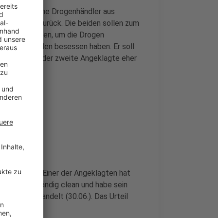
wei mutmaßliche Drogenhändler aus
inige Jahre zurück. Die beiden sollen zum
h gelagert haben, um die Drogen
ehrere Pistolen besessen haben. Er soll
en, während der zweite Angeklagte eher
 Jahre Haft. Einer der Angeklagten hat
rweile vollständig clean und habe sein
eiterverhandelt (30.06.). Das Urteil