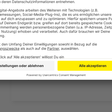
Anzeige
Weitere Meldungen aus Leverkusen
Anzeige
Kostenloses Trinkwasser: Refill-Stationen in Leverk
Schulen in Leverkusen verkürzen wegen der Hitze de
Leverkusen: Politik und Verwaltung fordern mehr Un
Anzeige