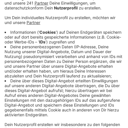
Anzeige
Die drei Männer sollen unter anderem als Anheizer und
Trommler in der BayArena eine verbotene Pyro-
Choreographie gezündet und dabei mehrere Menschen
verletzt haben. Laut Anklegeschrift wollte der
Fanclub sein Jubiläum feiern. Die Pyro-Choreographie
wurde beim Heimspiel gegen Mönchengladbach im
Januar 2017 gezündet. Drei Unbeteiligte wurden dabei
verletzt. Auch Bayer 04 selbst hatte wegen der
Krawalle 15.000 Euro Strafe zahlen müssen. Die
Angeklagten sind unter anderem wegen gefährlicher
Körperverletzung angeklagt. Das Strafmaß reicht von
6 Monaten bis zu zehn Jahren. Der Prozess um die drei
Männer war im Sommer 2018 schon einmal gestartet
– die Anwälte hatten jedoch Akteneinsicht gefordert,
seitdem ist den Prozess immer wieder verschoben