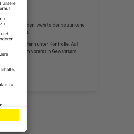
ner Straße fanden, wehrte der betrunkene
ie Polizisten.
men sie den Mann unter Kontrolle. Auf
weiter. Er kam vorerst in Gewahrsam.