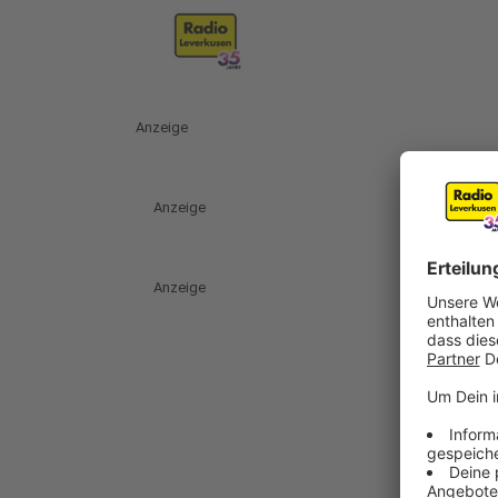
Anzeige
Anzeige
Anzeige