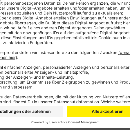
Anzeige
Als sie ihn gegen 1 Uhr nachts auf der Lützenkirche
Mann sich mit Händen und Füßen. Dabei verletzte er d
Erst als die Beamten Pfefferspray einsetzten, beka
dem Weg zur Wache drohte der Mann den Polizisten 
Anzeige