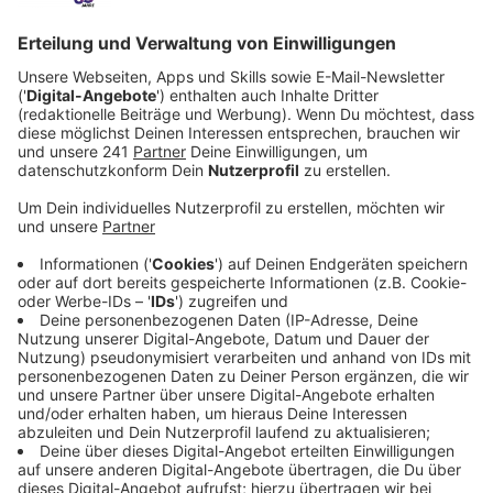
präsentieren wir euch z.B. Partys, Lesungen und
andere Events und wir freuen uns auf euch beim
Kneipenfestival
, unserer Karnevalsparty “Runter vom
Sofa” im Forum, auf den
Weihnachtsmärkten
und bei
vielen anderen Gelegenheiten.
Anzeige
Und das ist noch nicht alles:
Anzeige
Wir schicken euch auch in die Sonne. Mit unserem
Aktion Lichtblicke
den Familien hier vor Ort, die Hilfe
gut gebrauchen können und sammeln in
Weihnachtszeit eure Geschenke für das Netzwerk
Kinderarmut Leverkusen.