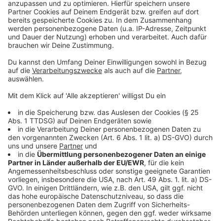
hören, wie über
eure
Digitalradios
und
Sprachassistenten
. Sobald es
technisch möglich ist, sind wir auch bei DAB+ dabei.
Anzeige
Immer noch nicht genug?
Anzeige
Dann vernetzt euch mit uns über
WhatsApp
,
Instagram
oder
Facebook
. Auch da sind wir für euch da. Weil wir
Leverkusen lieben!
Anzeige
Radio Leverkusen – Meine Stadt. Mein Radio