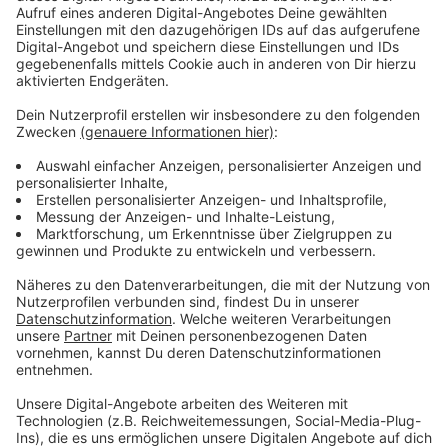
Anzeige
Unsere Angebote bleiben für euch kostenlos
Anzeige
Wo gibt es heute noch was geschenkt? Tatsächlich
bei uns. Wir kosten euch keinen Cent. Auch von der
Rundfunkgebühr bekommen wir als werbefinanziertes
Privatradio nichts ab. Radio Leverkusen einschalten
lohnt sich deshalb mehrfach. Auch unsere digitalen
Angebote sind für euch gratis. Auf radioleverkusen.de
lest ihr von uns zusammengefasst immer aktuell die
relevantesten Infos, mit der
Radio Leverkusen App
und in unserem
WhatsApp-Channel
versorgen wir euch
mit Pushmeldungen über wichtige Ereignisse und die
besten Events, dazu könnt ihr uns in der App genauso