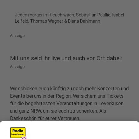
Jeden morgen mit euch wach: Sebastian Poullie, Isabel
Leifeld, Thomas Wagner & Diana Dahlmann
Anzeige
Mit uns seid ihr live und auch vor Ort dabei:
Anzeige
Wir schicken euch künftig zu noch mehr Konzerten und
Events bei uns in der Region. Wir sichern uns Tickets
für die begehrtesten Veranstaltungen in Leverkusen
und ganz NRW, um sie euch zu schenken. Als
Dankeschön für eurer Vertrauen.
Dazu laden wir euch immer wieder zu uns ein. Seid
dabei, wenn wir mit euch feiern wollen. Regelmäßig