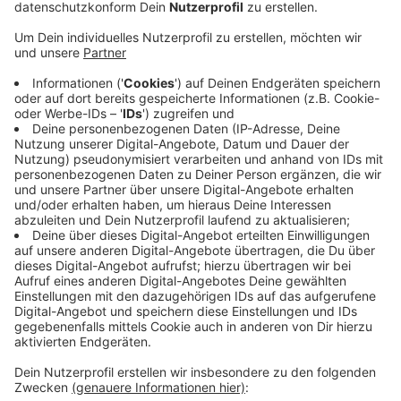
Leverkusen eine Sondersendung aus den
Kirchengemeinden.
Veröffentlicht:
Samstag, 28.03.2020 08:19
Anzeige
Los geht es mit der katholischen Ausgabe.
Hier bringen die Gemeinden Gottesdienst-Inhalte,
christliche Musik und Themen aus dem
Gemeindeleben ins Radio.
Die Sendung “Himmel und Erde”-Spezial findet in
Zeiten der Kontaktbeschränkung jeden
Sonntag zwischen 9 und 10 Uhr bei Radio Leverkusen
statt.
Anzeige