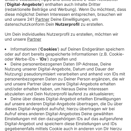
Anzeige
Es wird eine Umleitung auf der gegenüberliegenden
Fahrbahnseite geben, weil immer nur auf einer Spur
gearbeitet wird. Zwischen acht und 16.30 Uhr wird
außerdem die rechte Fahrspur im jeweiligen
Arbeitsabschnitt gesperrt, für die Bushaltestelle gibt
es einen Ersatz an der Düsseldorfer Straße. In einem
zweiten Bauabschnitt soll dann der Weg in der
Gegenrichtung in Angriff genommen werden. Bis die
gesamte Strecke zur Kaiser-Wilhelm-Allee fertig
saniert ist, könnte es bis zu einem halben Jahr dauern.
Auch barrierefreie Bushaltestellen auf der Strecke
gehören mit zum Umbauplan.
Anzeige