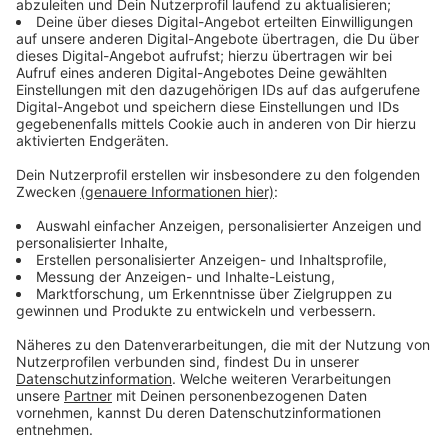
Anzeige
©
José Narciandi
Ex-Bundesverkehrsminister Volker Wissing kurz vor
seiner Aussage im Untersuchungsausschuss des
NRW-Landtags
Anzeige
Wissing berichtet von dramatischen
Zuständen vor Ort
Anzeige
Scheuers Nachfolger Volker Wissing erklärte im
Ausschuss, er sei wenige Tage nach seinem