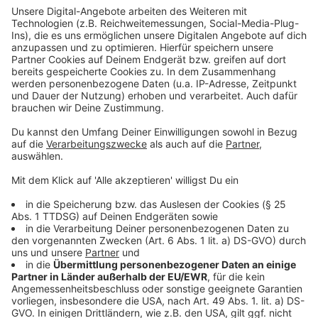
Amtsantritt über die akute Einsturzgefahr der
Rahmede Brücke informiert worden. Die Situation habe
ihn stark an frühere Brückenausfälle in Rheinland Pfalz
erinnert. Als Reaktion habe das
Bundesverkehrsministerium einen Brückengipfel
einberufen und neue Kriterien zur Priorisierung maroder
Bauwerke eingeführt.
Ein Bürgergespräch in Lüdenscheid habe ihn besonders
bewegt. Die Verzweiflung der Menschen vor Ort sei
deutlich spürbar gewesen. Wissing sagte, er habe sich
nicht mit der Aufarbeitung der Vergangenheit
beschäftigt, sondern den Fokus auf einen schnellen
Neubau gelegt. Aus seiner Sicht sei dabei zügig
vorangekommen worden.
Anzeige