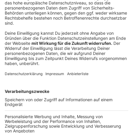
Neue Brücke soll noch vor Weihnachten
öffnen
Anzeige
Die neue Rahmede Talbrücke soll am 22. Dezember
für den Verkehr freigegeben werden und damit
deutlich früher als ursprünglich geplant. Der frühere
parlamentarische Staatssekretär Oliver Luksic führte
das auf spezielle Vergabemodelle und finanzielle
Anreize für schnelleres Bauen zurück. Gleichzeitig
kritisierte er, dass diese Geschwindigkeit bei vielen
anderen Projekten in Deutschland nicht erreicht
werde.
Die Sperrung der Brücke hatte massive Folgen für
Lüdenscheid und die Region. Seit Ende 2021 wird der
Verkehr über Umleitungsstrecken geführt. Täglich sind
davon rund 20.000 Fahrzeuge betroffen, darunter viele