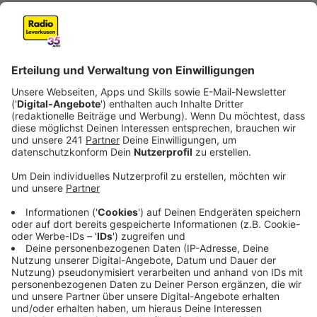
Talbrücke bei Lüdenscheid hat der ehemalige
Bundesverkehrsminister Andreas Scheuer erklärt, er
habe keine konkrete Erinnerung an die plötzliche
Sperrung der Brücke im Dezember 2021. Er sagte, er
habe sich als Minister nicht um einzelne
Brückenprojekte gekümmert. Diese seien auf
fachlicher Ebene betreut worden. Zudem habe sich die
Sperrung in den letzten Tagen seiner Amtszeit
ereignet, in denen er sich auf die Amtsübergabe
vorbereitet habe.
Scheuer betonte, dass bundesweit viele Brücken in
einem schlechten Zustand gewesen seien. Rund elf
Prozent der Bauwerke seien laut Brückenbericht als
bedenklich eingestuft worden. Er habe versucht, den
Sanierungsstau trotz der Corona Pandemie abzubauen.
Nordrhein Westfalen habe dabei besonders viele
Investitionen erhalten und zusätzliche Mittel abrufen
können.